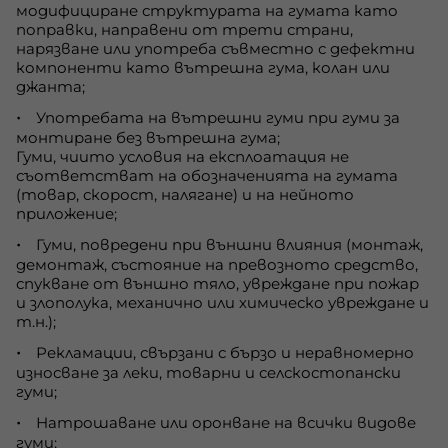
модифициране структурата на гумата като
поправки, направени от трети страни,
нарязване или употреба съвместно с дефектни
компоненти като вътрешна гума, колан или
джанта;
Употребата на вътрешни гуми при гуми за
монтиране без вътрешна гума;
Гуми, чиито условия на експлоатация не
съответстват на обозначенията на гумата
(товар, скорост, налягане) и на нейното
приложение;
Гуми, повредени при външни влияния (монтаж,
демонтаж, състояние на превозното средство,
спукване от външно тяло, увреждане при пожар
и злополука, механично или химическо увреждане и
т.н.);
Рекламации, свързани с бързо и неравномерно
износване за леки, товарни и селскостопански
гуми;
Натрошаване или оронване на всички видове
гуми;