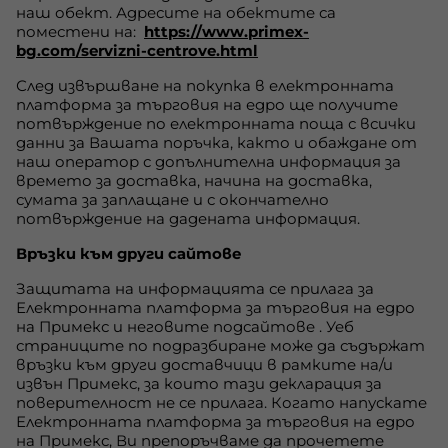
наш обект. Адресите на обектите са
поместени на:
https://www.primex-
bg.com/servizni-centrove.html
След извършване на покупка в електронната
платформа за търговия на едро ще получите
потвърждение по електронната поща с всички
данни за Вашата поръчка, както и обаждане от
наш оператор с допълнителна информация за
времето за доставка, начина на доставка,
сумата за заплащане и с окончателно
потвърждение на дадената информация.
Връзки към други сайтове
Защитата на информацията се прилага за
Електронната платформа за търговия на едро
на Примекс и неговите подсайтове . Уеб
страниците по подразбиране може да съдържат
връзки към други доставчици в рамките на/и
извън Примекс, за които тази декларация за
поверителност не се прилага. Когато напускате
Електронната платформа за търговия на едро
на Примекс, Ви препоръчваме да прочетете