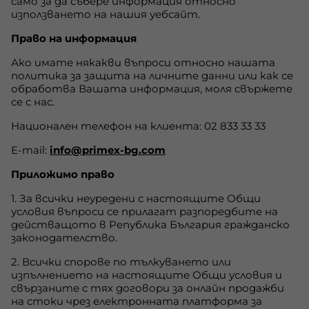
само за да събере информация относно
използването на нашия уебсайт.
Право на информация
Ако имате някакви въпроси относно нашата
политика за защита на личните данни или как се
обработва Вашата информация, моля свържете
се с нас.
Национален телефон на клиента: 02 833 33 33
E-mail:
info@primex-bg.com
Приложимо право
1. За всички неуредени с настоящите Общи
условия въпроси се прилагат разпоредбите на
действащото в Република България гражданско
законодателство.
2. Всички спорове по тълкуването или
изпълнението на настоящите Общи условия и
свързаните с тях договори за онлайн продажби
на стоки чрез електронната платформа за