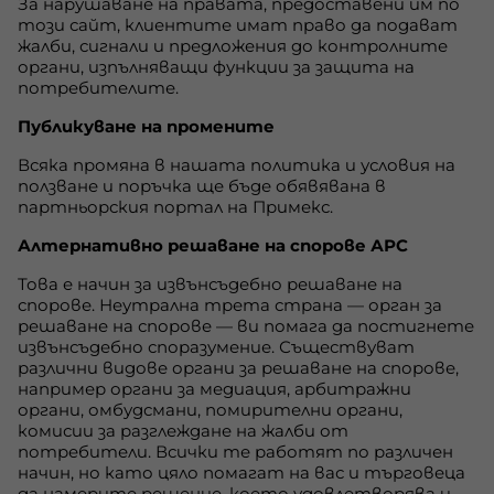
За нарушаване на правата, предоставени им по
този сайт, клиентите имат право да подават
жалби, сигнали и предложения до контролните
органи, изпълняващи функции за защита на
потребителите.
Публикуване на промените
Всяка промяна в нашата политика и условия на
ползване и поръчка ще бъде обявявана в
партньорския портал на Примекс.
Алтернативно решаване на спорове АРС
Това е начин за извънсъдебно решаване на
спорове. Неутрална трета страна — орган за
решаване на спорове — ви помага да постигнете
извънсъдебно споразумение. Съществуват
различни видове органи за решаване на спорове,
например органи за медиация, арбитражни
органи, омбудсмани, помирителни органи,
комисии за разглеждане на жалби от
потребители. Всички те работят по различен
начин, но като цяло помагат на вас и търговеца
да намерите решение, което удовлетворява и