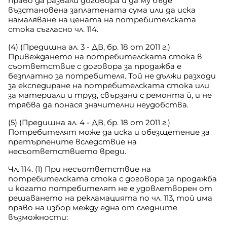
право да развали договора и да му бъде
възстановена заплатената сума или да иска
намаляване на цената на потребителската
стока съгласно чл. 114.
(4) (Предишна ал. 3 - ДВ, бр. 18 от 2011 г.)
Привеждането на потребителската стока в
съответствие с договора за продажба е
безплатно за потребителя. Той не дължи разходи
за експедиране на потребителската стока или
за материали и труд, свързани с ремонта й, и не
трябва да понася значителни неудобства.
(5) (Предишна ал. 4 - ДВ, бр. 18 от 2011 г.)
Потребителят може да иска и обезщетение за
претърпените вследствие на
несъответствието вреди.
Чл. 114. (1) При несъответствие на
потребителската стока с договора за продажба
и когато потребителят не е удовлетворен от
решаването на рекламацията по чл. 113, той има
право на избор между една от следните
възможности: