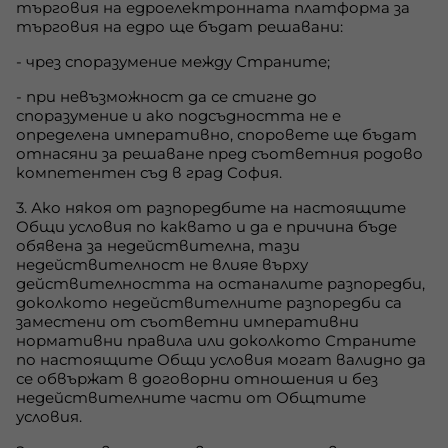
търговия на едроелектронната платформа за
търговия на едро ще бъдат решавани:
- чрез споразумение между Страните;
- при невъзможност да се стигне до
споразумение и ако подсъдността не е
определена императивно, споровете ще бъдат
отнасяни за решаване пред съответния родово
компетентен съд в град София.
3. Ако някоя от разпоредбите на настоящите
Общи условия по каквато и да е причина бъде
обявена за недействителна, тази
недействителност не влияе върху
действителността на останалите разпоредби,
доколкото недействителните разпоредби са
заместени от съответни императивни
нормативни правила или доколкото Страните
по настоящите Общи условия могат валидно да
се обвържат в договорни отношения и без
недействителните части от Общтите
условия.