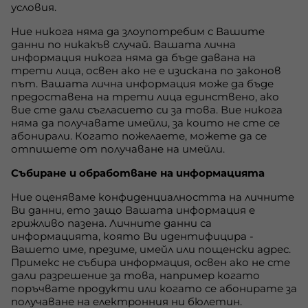
условия.
Ние никога няма да злоупотребим с Вашите
данни по никакъв случай. Вашата лична
информация никога няма да бъде давана на
трети лица, освен ако не е изискана по законов
път. Вашата лична информация може да бъде
предоставена на трети лица единствено, ако
вие сте дали съгласието си за това. Вие никога
няма да получавате имейли, за които не сте се
абонирали. Когато пожелаете, можете да се
отпишете от получаване на имейли.
Събиране и обработване на информацията
Ние оценяваме конфиденциалността на личните
Ви данни, ето защо Вашата информация е
грижливо пазена. Личните данни са
информацията, която Ви идентифицира -
Вашето име, презиме, имейл или пощенски адрес.
Примекс не събира информация, освен ако не сте
дали разрешение за това, например когато
поръчвате продукти или когато се абонирате за
получаване на електронния ни бюлетин.