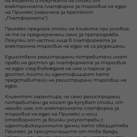
на клиенти и покупката на стоки от
електронната платформа за търговия на едро
на Примекс (наричана за краткост
„Платформата“).
Примекс предлага стоки на Клиента при условие,
че те са предназначени само за препродажба.
Покупки от частни лица в платформата за
електронна търговия на едро не са разрешени.
Единствено регистрирани потребители имат
право на достъп до платформата за търговия
на едро след въвеждане на име и парола за
достъп, които ги идентифицират като
представител/и на регистрирани търговци на
едро.
Клиентът гарантира, че само регистрирани
потребители да могат да купуват стоки, от
негово име, от електронната платформа за
търговия на едро на Примекс и носи
отговорност за всички злоупотреби с
идентификационните данни, като обезщетява
Примекс за произтичащите от това вреди,