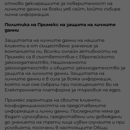
отново декларациите за поверителност на
личните данни на всеки уеб сайт, който събира
лична информация.
Политика на Примекс на защита на личните
данни
Защитата на личните данни на нашите
клиенти е от съществено значение за
компанията ни. Всички онлайн активности на
Примекс са в съответствие с Европейското
законодателство, Националното
законодателство и общото законодателство за
защита на личните данни. Защитата на
личните данни е в сила за всяка информация,
която ние сме събрали при посещението Ви на
Електронната платформа за търговия на едро.
Примекс гарантира на своите клиенти
конфиденциалността на представените
информация и лични данни. Последните няма да
бъдат използвани, предоставяни или довеждани
до знанието на трети лица извън случаите и при
условията, посочени в настоящите Общи