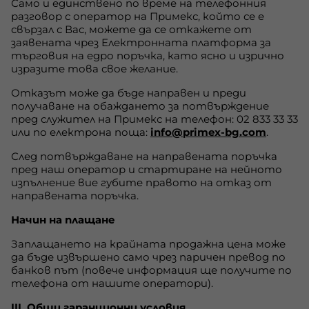
Само и единствено по време на телефонния
разговор с оператор на Примекс, който се е
свързал с Вас, можете да се откажете от
заявената чрез Електронната платформа за
търговия на едро поръчка, като ясно и изрично
изразите това свое желание.
Отказът може да бъде направен и преди
получаване на обаждането за потвърждение
пред служител на Примекс на телефон: 02 833 33 33
или по електрона поща:
info@primex-bg.com
.
След потвърждаване на направената поръчка
пред наш оператор и стартиране на нейното
изпълнение вие губите правото на отказ от
направената поръчка.
Начин на плащане
Заплащането на крайната продажна цена може
да бъде извършено само чрез паричен превод по
банков път (повече информация ще получите по
телефона от нашите оператори).
III. Общи гаранционни условия