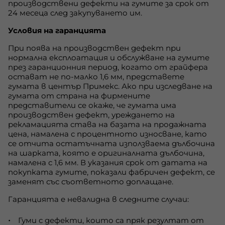
производствени дефекти на гумите за срок от
24 месеца след закупуването им.
Условия на гаранцията
При поява на производствен дефект при
нормална експлоатация и обслужване на гумите
през гаранционния период, когато от грайфера
остават не по-малко 1,6 мм, представете
гумата в център Примекс. Ако при изследване на
гумата от страна на фирмените
представители се окаже, че гумата има
производствен дефект, уреждането на
рекламацията става на базата на продажната
цена, намалена с процентното износване, като
се отчита остатъчната използваема дълбочина
на шарката, която е оригиналната дълбочина,
намалена с 1,6 мм. В указания срок от датата на
покупката гумите, показали фабричен дефект, се
заменят със съответното доплащане.
Гаранцията е невалидна в следните случаи:
Гуми с дефекти, които са пряк резултат от