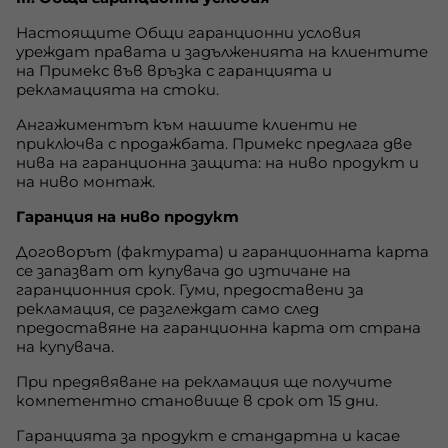
Настоящите Общи гаранционни условия
уреждат правата и задълженията на клиентите
на Примекс във връзка с гаранцията и
рекламацията на стоки.
Ангажиментът към нашите клиенти не
приключва с продажбата. Примекс предлага две
нива на гаранционна защита: на ниво продукт и
на ниво монтаж.
Гаранция на ниво продукт
Договорът (фактурата) и гаранционната карта
се запазват от купувача до изтичане на
гаранционния срок. Гуми, предоставени за
рекламация, се разглеждат само след
прeдоставяне на гаранционна карта от страна
на купувача.
При предявяване на рекламация ще получите
компетентно становище в срок от 15 дни.
Гаранцията за продукт е стандартна и касае