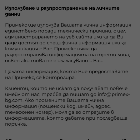
Използване и разпространение на личните
данни
Примекс ще използва Вашата лична информация
единствено поради технически причини, с цел
администрирането на уеб сайта или за да Ви
даде достъп до специфична информация или за
комуникация с Вас. Примекс няма да
разпространява информацията на трети лица,
освен ако това не е съгласувано с Вас.
Цялата информация, която Вие предоставяте
на Примекс, се контролира.
Клиенти, които не искат да получават повече
имейл от нас, трябва да пишат до info@primex-
bg.com. Ако промените Вашата лична
информация (пощенски код, имейл, адрес,
телефонен номер), моля да го отразите в
информацията, която давате при последваща
поръчка.