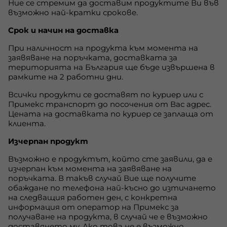
Ние се стремим да доставим продуктите Ви във
възможно най-кратки срокове.
Срок и начин на доставка
При наличност на продукта към момента на
заявяване на поръчката, доставката за
територията на България ще бъде извършена в
рамките на 2 работни дни.
Всички продукти се доставят по куриер или с
Примекс транспорт до посочения от Вас адрес.
Цената на доставката по куриер се заплаща от
клиента.
Изчерпан продукт
Възможно е продуктът, който сте заявили, да е
изчерпан към момента на заявяване на
поръчката. В такъв случай Вие ще получите
обаждане по телефона най-късно до изтичането
на следващия работен ден, с конкретна
информация от оператор на Примекс за
получаване на продукта, в случай че е възможно
доставянето му. Ако това не е възможно,