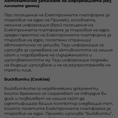
Автоматично записване на информацията
(без
личните данни)
При посещение на Електронната платформа за
търговия на едро на Примекс, основната,
нелична информация (брой посещения на
Електронната платформа за търговия на едро,
среден престой на Електронната платформа за
търговия на едро, посетени страници)
автоматично се записва. Тази информация се
използва за измерване на активността на нашия
сайт и подобряване на съдържанието и
използваемостта му. Тази информация подлежи
на бъдещо използване и не се разпространява на
трети лица.
Бисквитки (Cookies)
Бисквитките са незабележими документи,
които временно се съхраняват на твърдия ви
диск и позволяват на нашия сайт да
идентифицира вашия компютър следващия път,
когато посетите Електронната платформа за
търговия на едро. Примекс използва “бисквитки”,