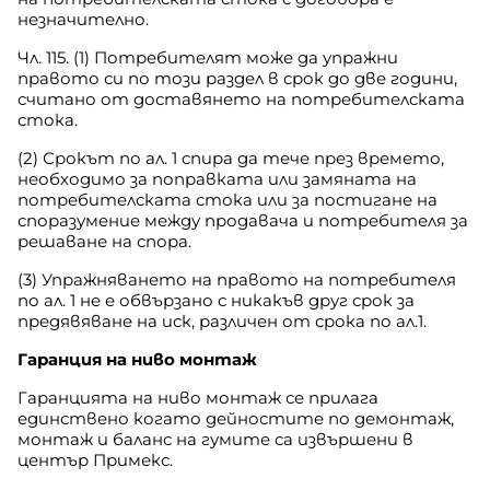
незначително.
Чл. 115. (1) Потребителят може да упражни
правото си по този раздел в срок до две години,
считано от доставянето на потребителската
стока.
(2) Срокът по ал. 1 спира да тече през времето,
необходимо за поправката или замяната на
потребителската стока или за постигане на
споразумение между продавача и потребителя за
решаване на спора.
(3) Упражняването на правото на потребителя
по ал. 1 не е обвързано с никакъв друг срок за
предявяване на иск, различен от срока по ал.1.
Гаранция на ниво монтаж
Гаранцията на ниво монтаж се прилага
единствено когато дейностите по демонтаж,
монтаж и баланс на гумите са извършени в
център Примекс.