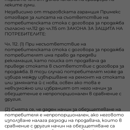
леките гуми.
Независимо от търговската гаранция Примекс
отговаря за липсата на съответствие на
потребителската стока с договора за продажба
съгласно чл.112 до чл.115 от ЗАКОНA ЗА ЗАЩИТА НА
ПОТРЕБИТЕЛИТЕ:
Чл. 112. (1) При несъответствие на
потребителската стока с договора за продажба
потребителят има право да предяви
рекламация, като поиска от продавача да
приведе стоката в съответствие с договора за
продажба. В този случай потребителят може да
избира между извършване на ремонт на стоката
или замяната й с нова, освен ако това е
невъзможно или избраният от него начин за
обезщетение е непропорционален в сравнение с
другия.
(2) Смята се, че даден начин за обезщетяване на
потребителя е непропорционален, ако неговото
използване налага разходи на продавача, които в
сравнение с другия начин на обезщетяване са