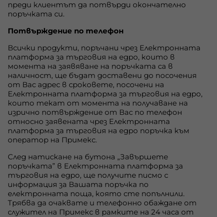
преди клиентът да потвърди окончателно
поръчката си.
Потвърждение по телефон
Всички продукти, поръчани чрез Електронната
платформа за търговия на едро, които в
момента на заявяване на поръчката са в
наличност, ще бъдат доставени до посочения
от Вас адрес в сроковете, посочени на
Електронната платформа за търговия на едро,
които текат от момента на получаване на
изрично потвърждение от Вас по телефон
относно заявената чрез Електронната
платформа за търговия на едро поръчка към
оператор на Примекс.
След натискане на бутона „Завършете
поръчката” в Електронната платформа за
търговия на едро, ще получите писмо с
информация за Вашата поръчка по
електронната поща, която сте попълнили.
Трябва да очаквате и телефонно обаждане от
служител на Примекс в рамките на 24 часа от