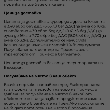
поръчката ще бъде отказана.
Цени за доставка
Цената за доставка с куриер до адрес на клиента
е 3.40 евро без ДДС (6.65 лв без ДДС) за гума до 10кг,
съответно 4.30 евро без ДДС (8.41 лв без ДДС) за
гума до 16кг и 7.70 евро без ДДС (15.06 лв без ДДС) за
гума до 32кг. Допълнително се начислява
комисиона за наложен платеж: 1 % върху сумата.
Получаването в център на Примекс или с
транспорт от Примекс е безплатно.
Цените за доставка важат за територията на
България.
Получаване на място в наш обект
Всички поръчки, направени през Електронната
платформа за търговия на едро на Примекс и
заявени за получаване на място в някой от
обектите ни, ще запазват продуктите само и
единствено в рамките на 1 ден. Ако продуктите
не бъдат потърсени на място в посочения