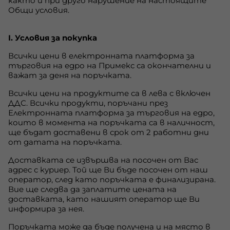
както и при друго нарушение на настоящите
Общи условия.
I. Условия за покупка
Всички цени в електронната платформа за
търговия на едро на Примекс са окончателни и
важат за деня на поръчката.
Всички цени на продуктите са в лева с включен
ДДС. Всички продукти, поръчани през
Електронната платформа за търговия на едро,
които в момента на поръчката са в наличност,
ще бъдат доставени в срок от 2 работни дни
от датата на поръчката.
Доставката се извършва на посочен от Вас
адрес с куриер. Той ще Ви бъде посочен от наш
оператор, след като поръчката е финализирана.
Вие ще следва да заплатите цената на
доставката, като нашият оператор ще Ви
информира за нея.
Поръчката може да бъде получена и на място в