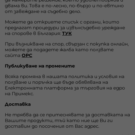
двама ви. Това е по-лесно, по-бързо и по-евтино
от завеждане на съдебно дело.
Можете да откриете списък с органи, които
предлагат процедури за извънсъдебно уреждане
на спорове в България:
ТУК
При възникване на спор, свързан с покупка онлайн,
можете да подадете жалба като ползвате
сайта
ОРС
Публикуване на промените
Всяка промяна в нашата политика и условия на
ползване и поръчка ще бъде обявявана на
Електронната платформа за търговия на едро
на Примекс.
Доставка
Не трябва да се притеснявате за доставката на
Вашите продукти, тъй като ние ще Ви ги
доставим до посочения от Вас адрес.