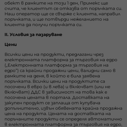
обект в рамките на този 1 ден, Примекс ще
счита, че клиентът се отказва от поръчката си.
Наш оператор ще се свърже с клиента, направил
поръчката, и ще потвърди нежеланието на
клиента да получи поръчката си.
II. Условия за пазаруване
Цени
Всички цени на продукти, предлагани чрез
електронната платформа за търговия на едро
(„Електронната платформа за търговия на
едро”) са крайни продажни цени, валидни само в
рамките на деня, в който е била заявена
поръчката. Всички цени на продуктите са
посочени в евро (и в лева) и включват (или не
включват) ДДС в зависимост на това как е
посочена цената в портала. Доставката на
закупен продукт се заплаща от купувача
допълнително, извън обявената крайна продажна
цена на продукта. Цената на доставката на
поръчаните продукти се определя автоматично
в електронната платформа за търговия на едро,