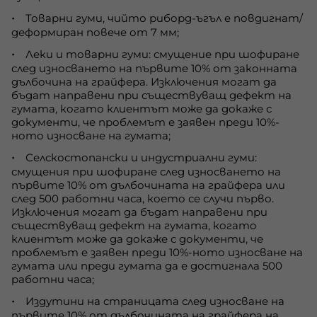
Товарни гуми, чийто риборд-ъгъл е повдигнат/
деформиран повече от 7 мм;
Леки и товарни гуми: смущение при шофиране
след износването на първите 10% от законната
дълбочина на грайфера. Изключения могат да
бъдат направени при съществуващ дефект на
гумата, когато клиентът може да докаже с
документи, че проблемът е заявен преди 10%-
ното износване на гумата;
Селскостопански и индустриални гуми:
смущения при шофиране след износването на
първите 10% от дълбочината на грайфера или
след 500 работни часа, което се случи първо.
Изключения могат да бъдат направени при
съществуващ дефект на гумата, когато
клиентът може да докаже с документи, че
проблемът е заявен преди 10%-ното износване на
гумата или преди гумата да е достигнала 500
работни часа;
Издутини на страницата след износване на
първите 10% от дълбочината на грайфера на