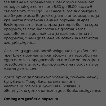
заявяване на поръчката, в работно време: от
понеделник до петък от 8:30 до 18:00 часа и в
събота от 09:00 до 16:00 часа. С това обаждане
ще бъдете още веднъж изрично информирани за
крайната продажна цена на поръчания чрез
Електронната платформа за търговия на едро
продукт, за стойността на доставката,
сроковете на доставка и за наличността на
продукта, с цел избягване на всякаква неяснота
или заблуждение.
Само след изрично потвърждение на заявената
чрез Електронната платформа за търговия на
едро поръчка, предоставено от Вас по телефон,
договорът за покупко-продажба на продукта се
счита за сключен.
Договорът за покупко-продажба, сключен между
Купувача и Продавача, се състои от
настоящите общи условия и всякакви
евентуални допълнителни договорки между тях.
Отказ от заявена поръчка