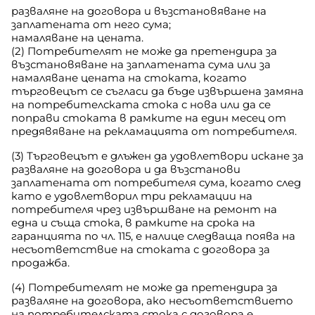
разваляне на договора и възстановяване на
заплатената от него сума;
намаляване на цената.
(2) Потребителят не може да претендира за
възстановяване на заплатената сума или за
намаляване цената на стоката, когато
търговецът се съгласи да бъде извършена замяна
на потребителската стока с нова или да се
поправи стоката в рамките на един месец от
предявяване на рекламацията от потребителя.
(3) Търговецът е длъжен да удовлетвори искане за
разваляне на договора и да възстанови
заплатената от потребителя сума, когато след
като е удовлетворил три рекламации на
потребителя чрез извършване на ремонт на
една и съща стока, в рамките на срока на
гаранцията по чл. 115, е налице следваща поява на
несъответствие на стоката с договора за
продажба.
(4) Потребителят не може да претендира за
разваляне на договора, ако несъответствието
на потребителската стока с договора е